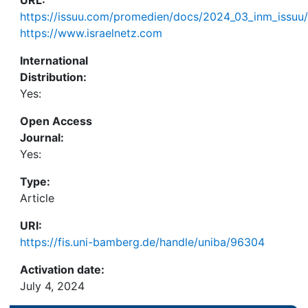
und-beschnittenen-pflanzen/
(10. Mai 2024)
https://issuu.com/promedien/docs/2024_03_inm_issuu
•
https://www.israelnetz.com/muenz-und-
https://www.israelnetz.com
bibelkunde-bei-einem-besuch-in-jerusalem/
(22.
International
Mai 2024)
Distribution:
Yes:
Open Access
Journal:
Yes:
Type:
Article
URI:
https://fis.uni-bamberg.de/handle/uniba/96304
Activation date:
July 4, 2024