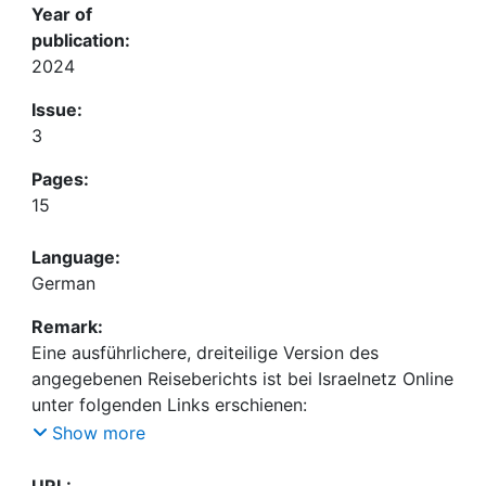
Year of
publication:
2024
Issue:
3
Pages:
15
Language:
German
Remark:
Eine ausführlichere, dreiteilige Version des
angegebenen Reiseberichts ist bei Israelnetz Online
unter folgenden Links erschienen:
•
https://www.israelnetz.com/von-fehlenden-
Show more
arbeitern-und-pflanzen-der-bibel/
(08. Mai 2024)
•
https://www.israelnetz.com/von-klumpiger-erde-
URL: