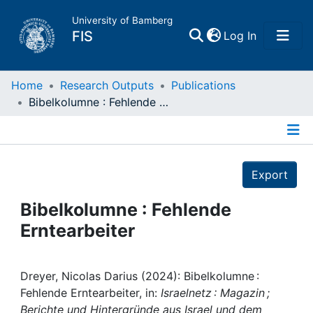
University of Bamberg
(current)
FIS
Log In
Home
Home
Research Outputs
Publications
Bibelkolumne : Fehlende Erntearbeiter
Publications
Details
Research Data
Export
Projects
Bibelkolumne : Fehlende
Erntearbeiter
People
Institutions
Dreyer, Nicolas Darius (2024): Bibelkolumne :
Fehlende Erntearbeiter, in:
Israelnetz : Magazin ;
Berichte und Hintergründe aus Israel und dem