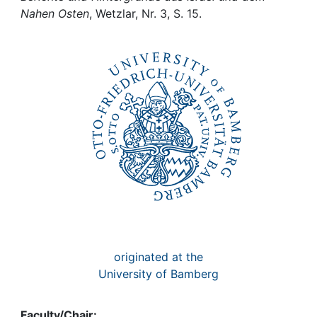
Awards
Nahen Osten
, Wetzlar, Nr. 3, S. 15.
My FIS
Help
originated at the
University of Bamberg
Faculty/Chair: