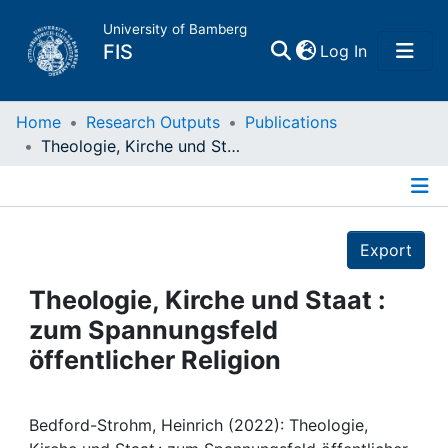
University of Bamberg
(current)
FIS
Log In
Home
Home
Research Outputs
Publications
Theologie, Kirche und Staat : zum Spannungsfeld öffentlicher Religion
Publications
Details
Research Data
Export
Projects
Theologie, Kirche und Staat :
zum Spannungsfeld
People
öffentlicher Religion
Institutions
Bedford-Strohm, Heinrich (2022): Theologie,