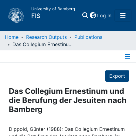
University of Bamberg
(current)
FIS
Log In
Home
Home
Research Outputs
Publications
Das Collegium Ernestinum und die Berufung der Jesuiten nach Bamberg
Publications
Details
Research Data
Export
Projects
Das Collegium Ernestinum und
die Berufung der Jesuiten nach
People
Bamberg
Institutions
Dippold, Günter (1988): Das Collegium Ernestinum