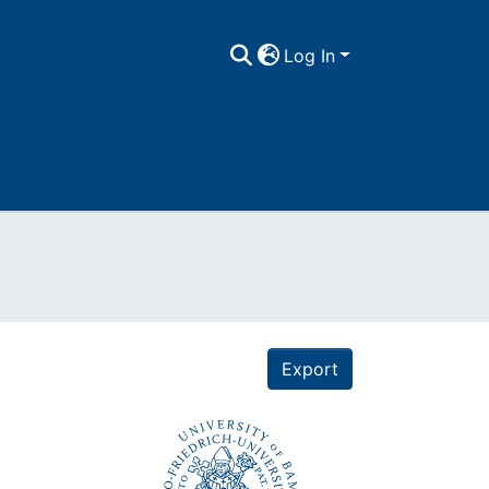
Log In
Export