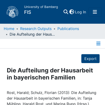
University of Bamberg
(current)
FIS
Log In
Home
Home
Research Outputs
Publications
Die Aufteilung der Hausarbeit in bayerischen Familien
Publications
Details
Research Data
Export
Projects
Die Aufteilung der Hausarbeit
in bayerischen Familien
People
Institutions
Rost, Harald; Schulz, Florian (2013): Die Aufteilung
der Hausarbeit in bayerischen Familien, in: Tanja
Mühling, Harald Rost, und Marina Rupp (Hrsg.),