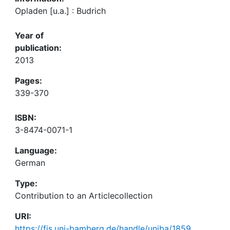
Opladen [u.a.] : Budrich
Year of
publication:
2013
Pages:
339-370
ISBN:
3-8474-0071-1
Language:
German
Type:
Contribution to an Articlecollection
URI:
https://fis.uni-bamberg.de/handle/uniba/1859