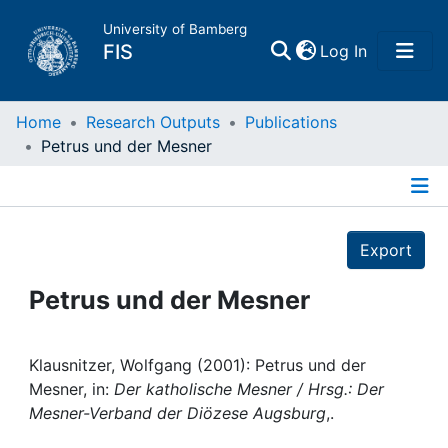
University of Bamberg
(current)
FIS
Log In
Home
Home
Research Outputs
Publications
Petrus und der Mesner
Publications
Details
Research Data
Export
Projects
Petrus und der Mesner
People
Klausnitzer, Wolfgang (2001): Petrus und der
Mesner, in:
Der katholische Mesner / Hrsg.: Der
Institutions
Mesner-Verband der Diözese Augsburg
,.