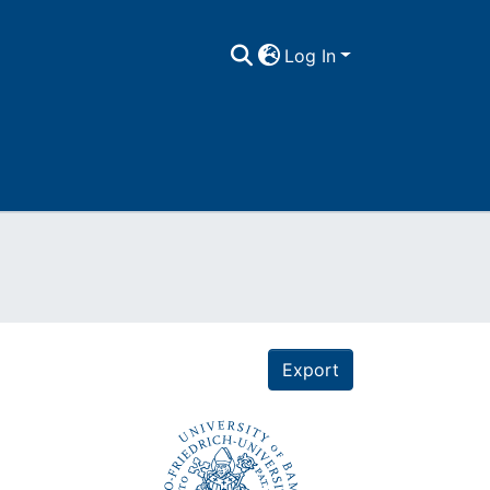
Log In
Export