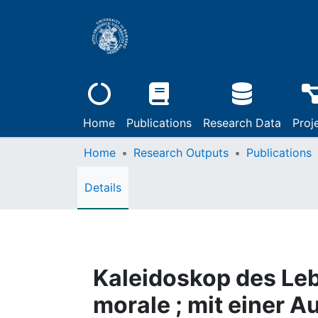
Home
Publications
Research Data
Proj
Home
Research Outputs
Publications
Details
Kaleidoskop des Leb
morale ; mit einer 