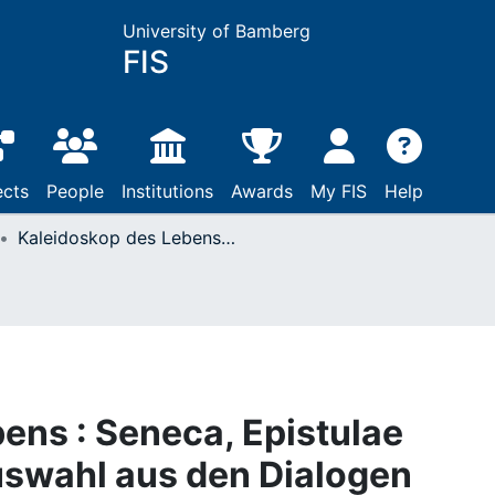
University of Bamberg
FIS
ects
People
Institutions
Awards
My FIS
Help
Kaleidoskop des Lebens : Seneca, Epistulae morale ; mit einer Auswahl aus den Dialogen
ens : Seneca, Epistulae
Auswahl aus den Dialogen