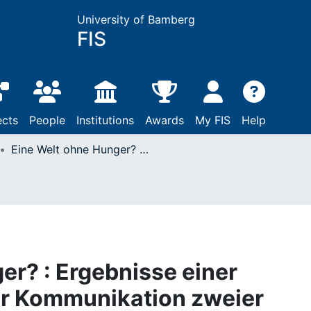
University of Bamberg
FIS
ects
People
Institutions
Awards
My FIS
Help
Eine Welt ohne Hunger? : Ergebnisse einer Framing-Analyse der Kommunikation zweier humanitärer Hilfsorganisationen zum UN-Nachhaltigkeitsziel "Zero Hunger" auf Instagram
er? : Ergebnisse einer
r Kommunikation zweier