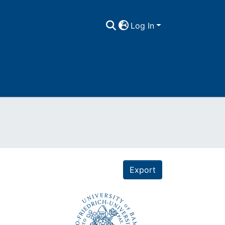
Log In
Export