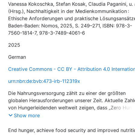
Vanessa Kokoschka, Stefan Kosak, Claudia Paganini, u. 
(Hrsg.), Nachhaltigkeit in der Medienkommunikation :
Ethische Anforderungen und praktische Lösungsansätz
Baden-Baden: Nomos, 2025, S. 249–271, ISBN: 978-3-
7560-1814-7, 978-3-7489-4061-6
2025
German
Creative Commons - CC BY - Attribution 4.0 Internatio
urn:nbn:de:bvb:473-irb-112319x
Die Nahrungsversorgung zählt zu einer der größten
globalen Herausforderungen unserer Zeit. Aktuelle Zahl
von Hungerleidenden weltweit zeigen, dass „Zero Hunge
das zweite der 17 Sustainable Development Goals (SD
Show more
der Agenda 2030 für nachhaltige Entwicklung der UN, 
wie vor virulent ist. Vor dem Hintergrund, dass inzwisc
End hunger, achieve food security and improved nutriti