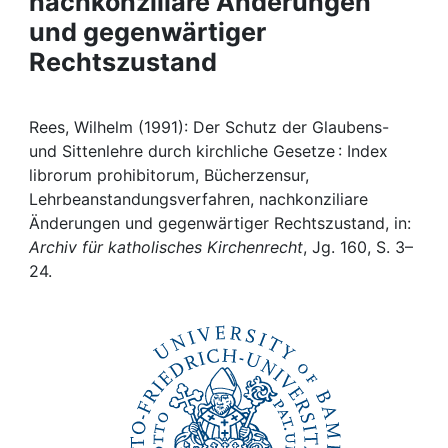
nachkonziliare Änderungen
Awards
und gegenwärtiger
My FIS
Rechtszustand
Help
Rees, Wilhelm (1991): Der Schutz der Glaubens-
und Sittenlehre durch kirchliche Gesetze : Index
librorum prohibitorum, Bücherzensur,
Lehrbeanstandungsverfahren, nachkonziliare
Änderungen und gegenwärtiger Rechtszustand, in:
Archiv für katholisches Kirchenrecht
, Jg. 160, S. 3–
24.