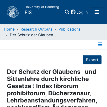
University of Bamberg
(current)
FIS
Log In
Home
Home
Research Outputs
Publications
Der Schutz der Glaubens- und Sittenlehre durch kirchliche Gesetze : Index librorum prohibitorum, Bücherzensur, Lehrbeanstandungsverfahren, nachkonziliare Änderungen und gegenwärtiger Rechtszustand
Publications
Details
Research Data
Export
Projects
Der Schutz der Glaubens- und
Sittenlehre durch kirchliche
People
Gesetze : Index librorum
prohibitorum, Bücherzensur,
Institutions
Lehrbeanstandungsverfahren,