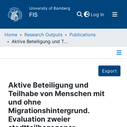
University of Bamberg
(current)
FIS
Log In
Home
Home
Research Outputs
Publications
Aktive Beteiligung und Teilhabe von Menschen mit und ohne Migrationshintergrund. Evaluation zweier stadtteilbezogener Partizipationsprojekte in Nürnberg-Langwasser und Erlangen-Anger
Publications
Details
Research Data
Export
Projects
Aktive Beteiligung und
Teilhabe von Menschen mit
People
und ohne
Migrationshintergrund.
Institutions
Evaluation zweier