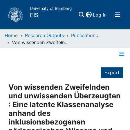
University of Bamberg
(current)
FIS
Log In
Home
Home
Research Outputs
Publications
Von wissenden Zweifelnden und unwissenden Überzeugten : Eine latente Klassenanalyse anhand des inklusionsbezogenen pädagogischen Wissens und der inklusionsbezogenen Überzeugungen angehender Grundschullehrkräfte
Publications
Details
Research Data
Export
Projects
Von wissenden Zweifelnden
und unwissenden Überzeugten
People
: Eine latente Klassenanalyse
anhand des
Institutions
inklusionsbezogenen