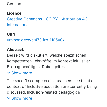
German
Licence:
Creative Commons - CC BY - Attribution 4.0
International
URN:
urn:nbn:de:bvb:473-irb-110500x
Abstract:
Derzeit wird diskutiert, welche spezifischen
Kompetenzen Lehrkräfte im Kontext inklusiver
Bildung benötigen. Dabei gelten
inklusionsbezogenes pädagogisches Wissen sowie
Show more
entsprechende positive inklusionsbezogene
The specific competencies teachers need in the
Überzeugungen als bedeutsam. Während zu
context of inclusive education are currently being
inklusionsbezogenen Überzeugungen angehender
discussed. Inclusion-related pedagogical
Grundschullehrkräfte zahlreiche Befunde vorliegen,
knowledge and corresponding positive inclusion-
Show more
ist das inklusionsbezogene Wissen weitgehend
related beliefs are considered important. While
unerforscht. Um angehende Grundschullehrkräfte