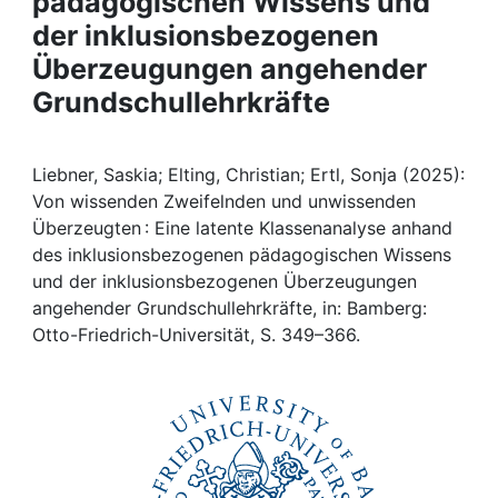
pädagogischen Wissens und
Awards
der inklusionsbezogenen
My FIS
Überzeugungen angehender
Grundschullehrkräfte
Help
Liebner, Saskia; Elting, Christian; Ertl, Sonja (2025):
Von wissenden Zweifelnden und unwissenden
Überzeugten : Eine latente Klassenanalyse anhand
des inklusionsbezogenen pädagogischen Wissens
und der inklusionsbezogenen Überzeugungen
angehender Grundschullehrkräfte, in: Bamberg:
Otto-Friedrich-Universität, S. 349–366.