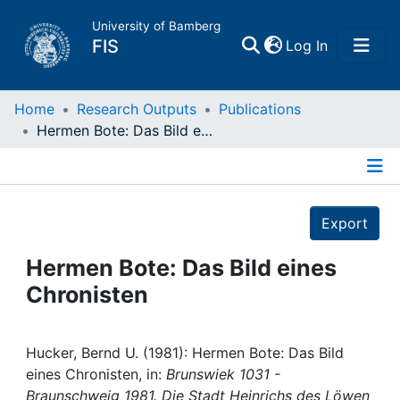
University of Bamberg
(current)
FIS
Log In
Home
Home
Research Outputs
Publications
Hermen Bote: Das Bild eines Chronisten
Publications
Details
Research Data
Export
Projects
Hermen Bote: Das Bild eines
Chronisten
People
Institutions
Hucker, Bernd U. (1981): Hermen Bote: Das Bild
eines Chronisten, in:
Brunswiek 1031 -
Braunschweig 1981. Die Stadt Heinrichs des Löwen