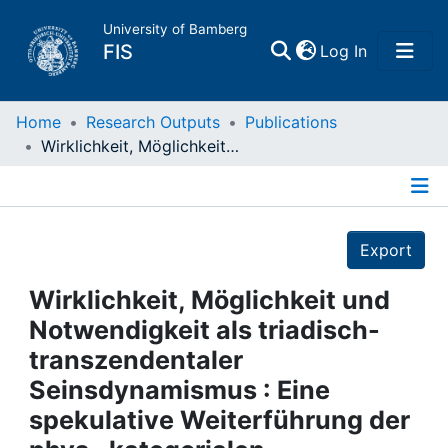
University of Bamberg
(current)
FIS
Log In
Home
Home
Research Outputs
Publications
Wirklichkeit, Möglichkeit und Notwendigkeit als triadisch-transzendentaler Seinsdynamismus : Eine spekulative Weiterführung der phys.-kategorialen Modalanalyse Nicolai Hartmanns.
Publications
Details
Research Data
Export
Projects
Wirklichkeit, Möglichkeit und
Notwendigkeit als triadisch-
People
transzendentaler
Seinsdynamismus : Eine
Institutions
spekulative Weiterführung der