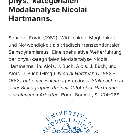
phys.-kategorialen
Awards
Modalanalyse Nicolai
My FIS
Hartmanns.
Help
Schadel, Erwin (1982): Wirklichkeit, Möglichkeit
und Notwendigkeit als triadisch-transzendentaler
Seinsdynamismus : Eine spekulative Weiterführung
der phys.-kategorialen Modalanalyse Nicolai
Hartmanns., in: Alois. J. Buch, Alois. J. Buch, und
Alois. J. Buch (Hrsg.),
Nicolai Hartmann : 1882 -
1982 ; mit einer Einleitung von Josef Stallmach und
einer Bibliographie der seit 1964 über Hartmann
erschienenen Arbeiten
, Bonn: Bouvier, S. 274–289.