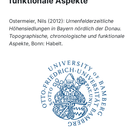
funktionale Aspekte
Awards
My FIS
Ostermeier, Nils (2012):
Urnenfelderzeitliche
Höhensiedlungen in Bayern nördlich der Donau.
Help
Topographische, chronologische und funktionale
Aspekte
, Bonn: Habelt.