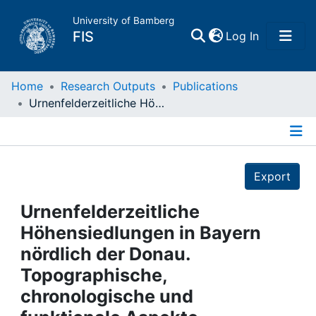
University of Bamberg
(current)
FIS
Log In
Home
Home
Research Outputs
Publications
Urnenfelderzeitliche Höhensiedlungen in Bayern nördlich der Donau. Topographische, chronologische und funktionale Aspekte
Publications
Details
Research Data
Export
Projects
Urnenfelderzeitliche
Höhensiedlungen in Bayern
People
nördlich der Donau.
Topographische,
Institutions
chronologische und