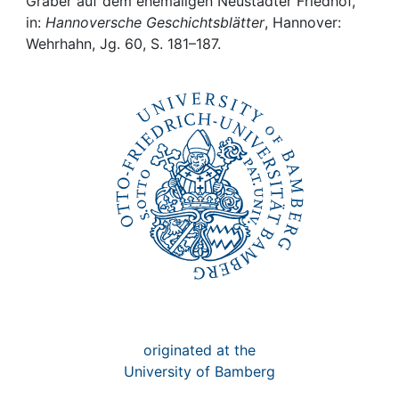
Awards
Gräber auf dem ehemaligen Neustädter Friedhof,
in:
Hannoversche Geschichtsblätter
, Hannover:
Wehrhahn, Jg. 60, S. 181–187.
My FIS
Help
originated at the
University of Bamberg