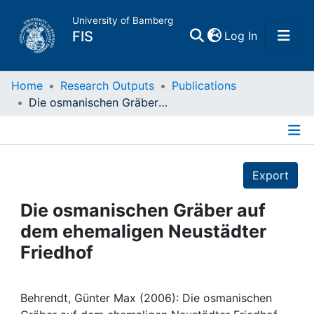
University of Bamberg
(current)
FIS
Log In
Home
Home
Research Outputs
Publications
Die osmanischen Gräber auf dem ehemaligen Neustädter Friedhof
Publications
Details
Research Data
Export
Projects
Die osmanischen Gräber auf
dem ehemaligen Neustädter
People
Friedhof
Institutions
Behrendt, Günter Max (2006): Die osmanischen