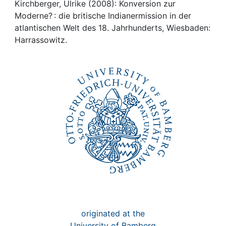
Awards
Kirchberger, Ulrike (2008): Konversion zur
Moderne? : die britische Indianermission in der
My FIS
atlantischen Welt des 18. Jahrhunderts, Wiesbaden:
Harrassowitz.
Help
originated at the
University of Bamberg