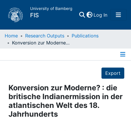
University of Bamberg
(current)
FIS
Log In
Home
Home
Research Outputs
Publications
Konversion zur Moderne? : die britische Indianermission in der atlantischen Welt des 18. Jahrhunderts
Publications
Details
Research Data
Export
Projects
Konversion zur Moderne? : die
britische Indianermission in der
People
atlantischen Welt des 18.
Jahrhunderts
Institutions