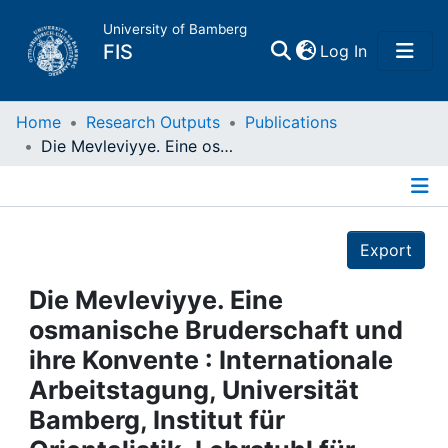
University of Bamberg
(current)
FIS
Log In
Home
Home
Research Outputs
Publications
Die Mevleviyye. Eine osmanische Bruderschaft und ihre Konvente : Internationale Arbeitstagung, Universität Bamberg, Institut für Orientalistik, Lehrstuhl für Türkische Sprache, Geschichte und Kultur ( 29. - 31. Juli 1991)
Publications
Details
Research Data
Export
Projects
Die Mevleviyye. Eine
osmanische Bruderschaft und
People
ihre Konvente : Internationale
Arbeitstagung, Universität
Institutions
Bamberg, Institut für