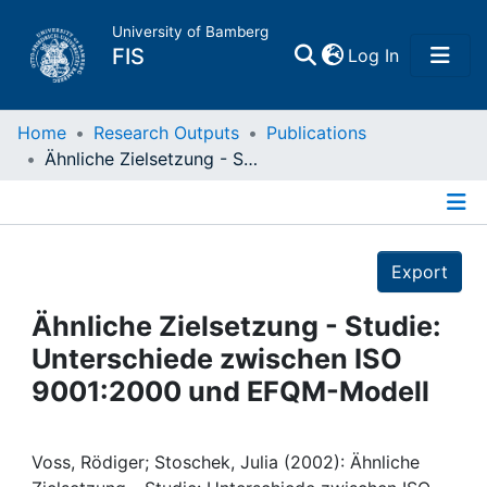
University of Bamberg
(current)
FIS
Log In
Home
Home
Research Outputs
Publications
Ähnliche Zielsetzung - Studie: Unterschiede zwischen ISO 9001:2000 und EFQM-Modell
Publications
Details
Research Data
Export
Projects
Ähnliche Zielsetzung - Studie:
Unterschiede zwischen ISO
People
9001:2000 und EFQM-Modell
Institutions
Voss, Rödiger; Stoschek, Julia (2002): Ähnliche