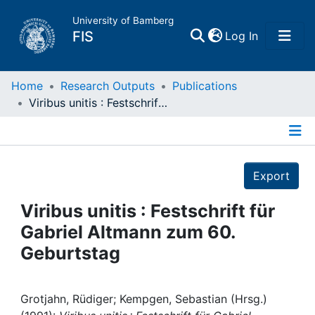
University of Bamberg
(current)
FIS
Log In
Home
Home
Research Outputs
Publications
Viribus unitis : Festschrift für Gabriel Altmann zum 60. Geburtstag
Publications
Details
Research Data
Export
Projects
Viribus unitis : Festschrift für
Gabriel Altmann zum 60.
People
Geburtstag
Institutions
Grotjahn, Rüdiger; Kempgen, Sebastian (Hrsg.)