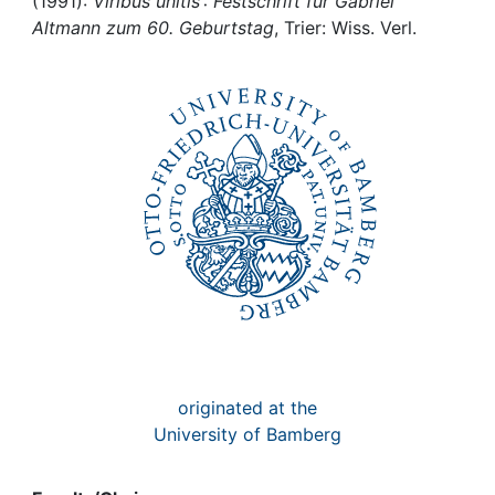
Awards
(1991):
Viribus unitis : Festschrift für Gabriel
Altmann zum 60. Geburtstag
, Trier: Wiss. Verl.
My FIS
Help
originated at the
University of Bamberg