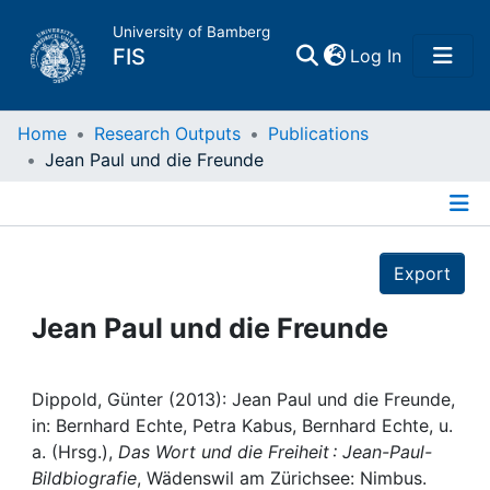
University of Bamberg
(current)
FIS
Log In
Home
Home
Research Outputs
Publications
Jean Paul und die Freunde
Publications
Details
Research Data
Export
Projects
Jean Paul und die Freunde
People
Dippold, Günter (2013): Jean Paul und die Freunde,
in: Bernhard Echte, Petra Kabus, Bernhard Echte, u.
Institutions
a. (Hrsg.),
Das Wort und die Freiheit : Jean-Paul-
Bildbiografie
, Wädenswil am Zürichsee: Nimbus.