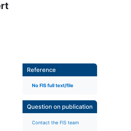
rt
Reference
No FIS full text/file
Question on publication
Contact the FIS team