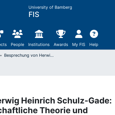
University of Bamberg
FIS
ects
People
Institutions
Awards
My FIS
Help
Besprechung von Herwig Heinrich Schulz-Gade: Erziehungswissenschaftliche Theorie und pädagogische Ethos. Studien zur Pädagogik Albert Rebles
rwig Heinrich Schulz-Gade:
haftliche Theorie und