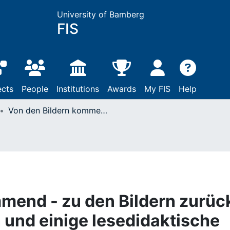
University of Bamberg
FIS
ects
People
Institutions
Awards
My FIS
Help
Von den Bildern kommend - zu den Bildern zurück? Neues vom Erzählen und einige lesedidaktische Folgerungen
mend - zu den Bildern zurüc
und einige lesedidaktische