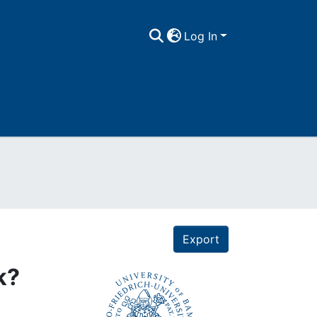
Log In
Export
k?