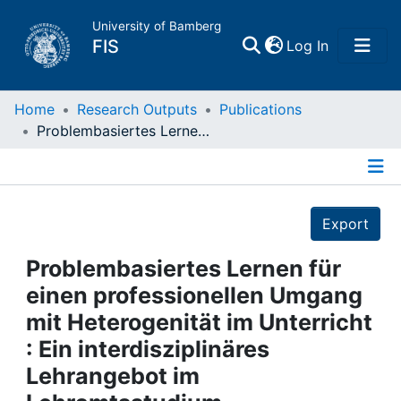
University of Bamberg
(current)
FIS
Log In
Home
Home
Research Outputs
Publications
Problembasiertes Lernen für einen professionellen Umgang mit Heterogenität im Unterricht : Ein interdisziplinäres Lehrangebot im Lehramtsstudium
Publications
Details
Research Data
Export
Projects
Problembasiertes Lernen für
einen professionellen Umgang
People
mit Heterogenität im Unterricht
: Ein interdisziplinäres
Institutions
Lehrangebot im