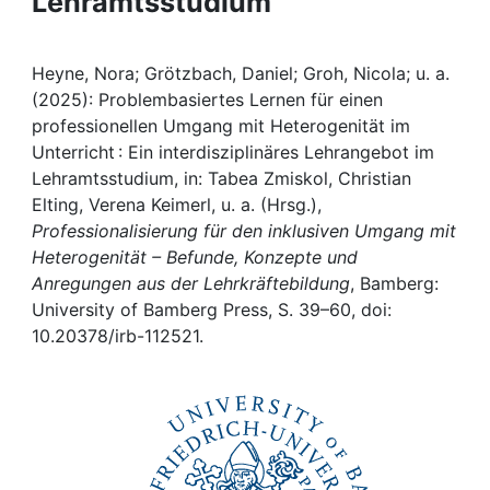
Lehramtsstudium
Awards
My FIS
Heyne, Nora; Grötzbach, Daniel; Groh, Nicola; u. a.
(2025): Problembasiertes Lernen für einen
Help
professionellen Umgang mit Heterogenität im
Unterricht : Ein interdisziplinäres Lehrangebot im
Lehramtsstudium, in: Tabea Zmiskol, Christian
Elting, Verena Keimerl, u. a. (Hrsg.),
Professionalisierung für den inklusiven Umgang mit
Heterogenität – Befunde, Konzepte und
Anregungen aus der Lehrkräftebildung
, Bamberg:
University of Bamberg Press, S. 39–60, doi:
10.20378/irb-112521.