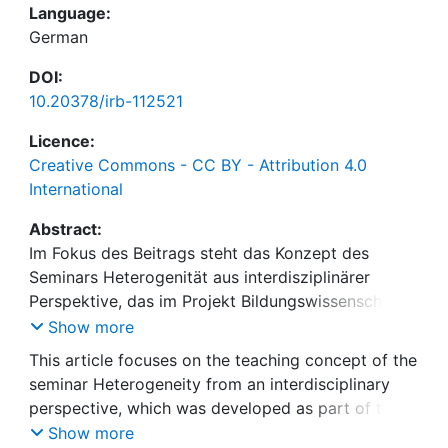
Language:
German
DOI:
10.20378/irb-112521
Licence:
Creative Commons - CC BY - Attribution 4.0
International
Abstract:
Im Fokus des Beitrags steht das Konzept des
Seminars Heterogenität aus interdisziplinärer
Perspektive, das im Projekt Bildungswissenschaft
im Verbund (BilVer) für Lehramtsstudierende im
Show more
fachübergreifenden erziehungswissenschaftlichen
This article focuses on the teaching concept of the
Studium entwickelt, umgesetzt und evaluiert
seminar Heterogeneity from an interdisciplinary
wurde. Zentrale Merkmale des Seminars sind, dass
perspective, which was developed as part of the
Dozierende verschiedener Fachdisziplinen ihre
Educational Science Network (BilVer) project for
Show more
jeweiligen fachspezifischen Perspektiven zum