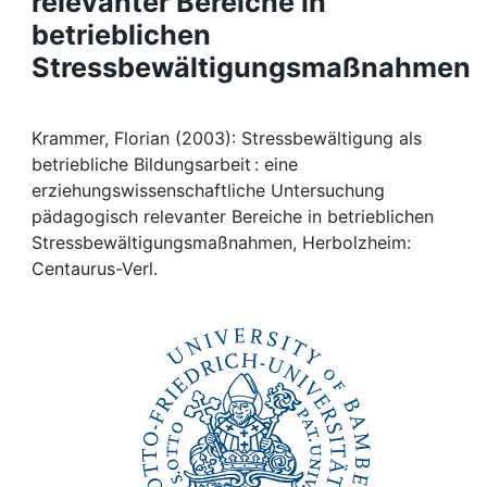
relevanter Bereiche in
Awards
betrieblichen
My FIS
Stressbewältigungsmaßnahmen
Help
Krammer, Florian (2003): Stressbewältigung als
betriebliche Bildungsarbeit : eine
erziehungswissenschaftliche Untersuchung
pädagogisch relevanter Bereiche in betrieblichen
Stressbewältigungsmaßnahmen, Herbolzheim:
Centaurus-Verl.