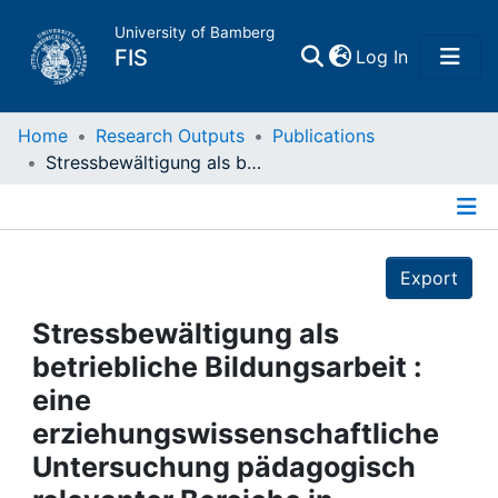
University of Bamberg
(current)
FIS
Log In
Home
Home
Research Outputs
Publications
Stressbewältigung als betriebliche Bildungsarbeit : eine erziehungswissenschaftliche Untersuchung pädagogisch relevanter Bereiche in betrieblichen Stressbewältigungsmaßnahmen
Publications
Details
Research Data
Export
Projects
Stressbewältigung als
betriebliche Bildungsarbeit :
People
eine
erziehungswissenschaftliche
Institutions
Untersuchung pädagogisch