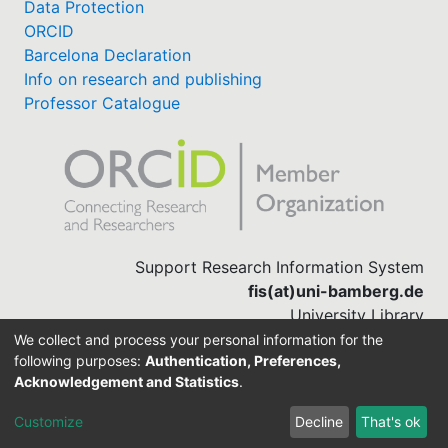
Data Protection
ORCID
Barcelona Declaration
Info on research and publishing
Professor Catalogue
Support Research Information System
fis(at)uni-bamberg.de
University Library
(0951) 863-1568
We collect and process your personal information for the
following purposes:
Authentication, Preferences,
Acknowledgement and Statistics
.
Built with
DSpace-CRIS software
Customize
Decline
That's ok
Cookie settings