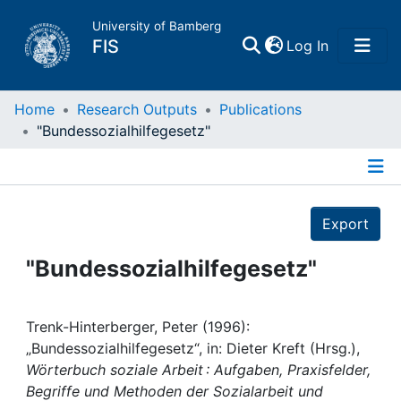
University of Bamberg
(current)
FIS
Log In
Home
Home
Research Outputs
Publications
"Bundessozialhilfegesetz"
Publications
Details
Research Data
Export
Projects
"Bundessozialhilfegesetz"
People
Trenk-Hinterberger, Peter (1996):
„Bundessozialhilfegesetz“, in: Dieter Kreft (Hrsg.),
Institutions
Wörterbuch soziale Arbeit : Aufgaben, Praxisfelder,
Begriffe und Methoden der Sozialarbeit und