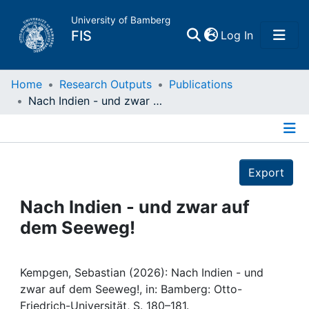
University of Bamberg
(current)
FIS
Log In
Home
Home
Research Outputs
Publications
Nach Indien - und zwar auf dem Seeweg!
Publications
Details
Research Data
Export
Projects
Nach Indien - und zwar auf
dem Seeweg!
People
Institutions
Kempgen, Sebastian (2026): Nach Indien - und
zwar auf dem Seeweg!, in: Bamberg: Otto-
Friedrich-Universität, S. 180–181.