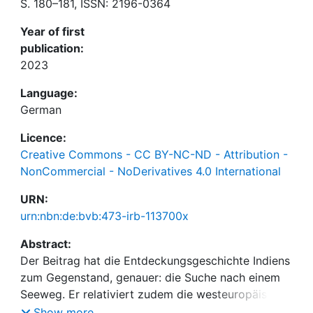
S. 180–181, ISSN: 2196-0364
Year of first
publication:
2023
Language:
German
Licence:
Creative Commons - CC BY-NC-ND - Attribution -
NonCommercial - NoDerivatives 4.0 International
URN:
urn:nbn:de:bvb:473-irb-113700x
Abstract:
Der Beitrag hat die Entdeckungsgeschichte Indiens
zum Gegenstand, genauer: die Suche nach einem
Seeweg. Er relativiert zudem die westeuropäische
Sicht auf die Entdeckung der Welt.
Show more