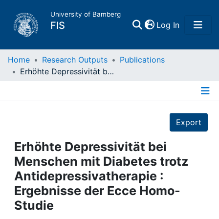
University of Bamberg
(current)
FIS
Log In
Home
Home
Research Outputs
Publications
Erhöhte Depressivität bei Menschen mit Diabetes trotz Antidepressivatherapie : Ergebnisse der Ecce Homo-Studie
Publications
Details
Research Data
Export
Projects
Erhöhte Depressivität bei
Menschen mit Diabetes trotz
People
Antidepressivatherapie :
Ergebnisse der Ecce Homo-
Institutions
Studie