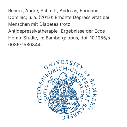
Awards
Reimer, André; Schmitt, Andreas; Ehrmann,
My FIS
Dominic; u. a. (2017): Erhöhte Depressivität bei
Menschen mit Diabetes trotz
Help
Antidepressivatherapie : Ergebnisse der Ecce
Homo-Studie, in: Bamberg: opus, doi: 10.1055/s-
0036-1580844.