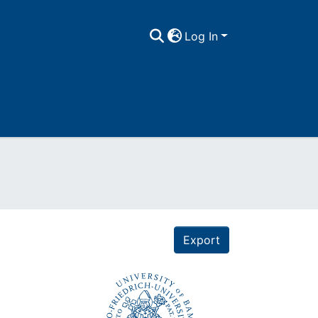
Log In
Export