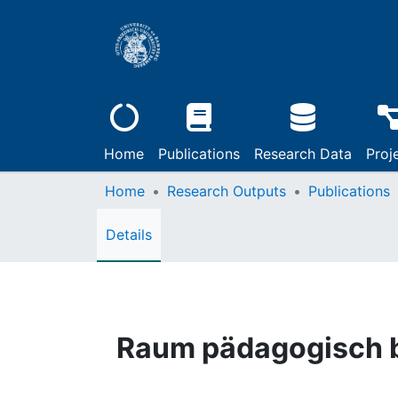
Home
Publications
Research Data
Proj
Home
Research Outputs
Publications
Details
Raum pädagogisch b