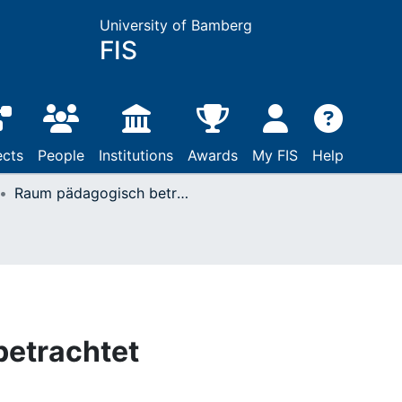
University of Bamberg
FIS
ects
People
Institutions
Awards
My FIS
Help
Raum pädagogisch betrachtet
etrachtet