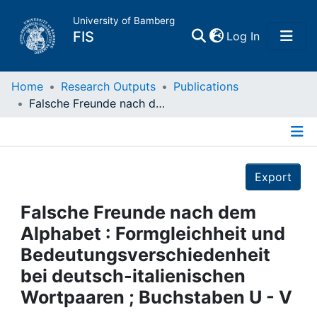
University of Bamberg
(current)
FIS
Log In
Home
Home
Research Outputs
Publications
Falsche Freunde nach dem Alphabet : Formgleichheit und Bedeutungsverschiedenheit bei deutsch-italienischen Wortpaaren ; Buchstaben U - V
Publications
Details
Research Data
Export
Projects
Falsche Freunde nach dem
Alphabet : Formgleichheit und
People
Bedeutungsverschiedenheit
bei deutsch-italienischen
Institutions
Wortpaaren ; Buchstaben U - V