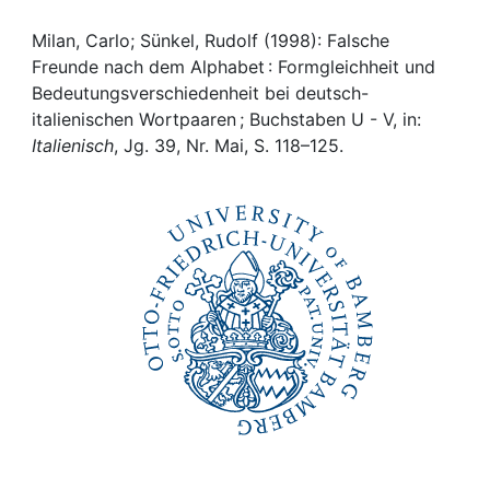
Awards
Milan, Carlo; Sünkel, Rudolf (1998): Falsche
My FIS
Freunde nach dem Alphabet : Formgleichheit und
Bedeutungsverschiedenheit bei deutsch-
Help
italienischen Wortpaaren ; Buchstaben U - V, in:
Italienisch
, Jg. 39, Nr. Mai, S. 118–125.