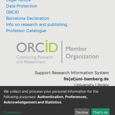
Data Protection
ORCID
Barcelona Declaration
Info on research and publishing
Professor Catalogue
Support Research Information System
fis(at)uni-bamberg.de
University Library
(0951) 863-1568
We collect and process your personal information for the
following purposes:
Authentication, Preferences,
Acknowledgement and Statistics
.
Built with
DSpace-CRIS software
Customize
Decline
That's ok