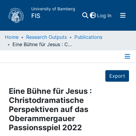
University of Bamberg
(current)
FIS
Log In
Home
Home
Research Outputs
Publications
Eine Bühne für Jesus : Christodramatische Perspektiven auf das Oberammergauer Passionsspiel 2022
Publications
Details
Research Data
Export
Projects
Eine Bühne für Jesus :
Christodramatische
People
Perspektiven auf das
Oberammergauer
Institutions
Passionsspiel 2022