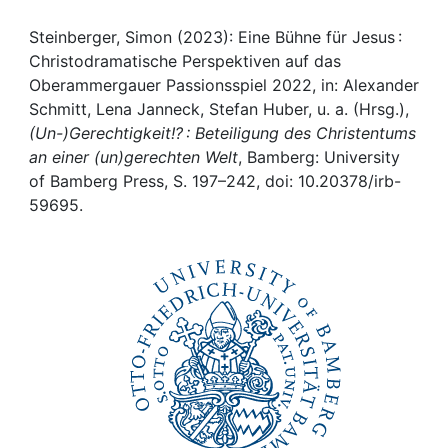
Awards
Steinberger, Simon (2023): Eine Bühne für Jesus :
My FIS
Christodramatische Perspektiven auf das
Oberammergauer Passionsspiel 2022, in: Alexander
Help
Schmitt, Lena Janneck, Stefan Huber, u. a. (Hrsg.),
(Un-)Gerechtigkeit!? : Beteiligung des Christentums
an einer (un)gerechten Welt
, Bamberg: University
of Bamberg Press, S. 197–242, doi: 10.20378/irb-
59695.