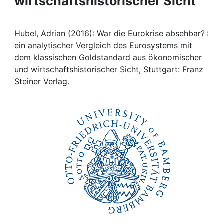
wirtschaftshistorischer Sicht
Awards
My FIS
Hubel, Adrian (2016): War die Eurokrise absehbar? :
ein analytischer Vergleich des Eurosystems mit
Help
dem klassischen Goldstandard aus ökonomischer
und wirtschaftshistorischer Sicht, Stuttgart: Franz
Steiner Verlag.