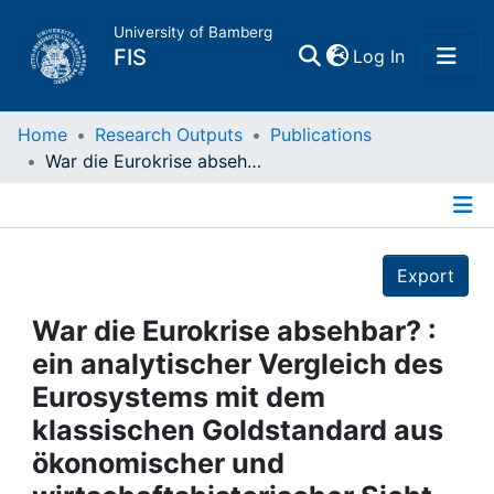
University of Bamberg
(current)
FIS
Log In
Home
Home
Research Outputs
Publications
War die Eurokrise absehbar? : ein analytischer Vergleich des Eurosystems mit dem klassischen Goldstandard aus ökonomischer und wirtschaftshistorischer Sicht
Publications
Details
Research Data
Export
Projects
War die Eurokrise absehbar? :
ein analytischer Vergleich des
People
Eurosystems mit dem
klassischen Goldstandard aus
Institutions
ökonomischer und