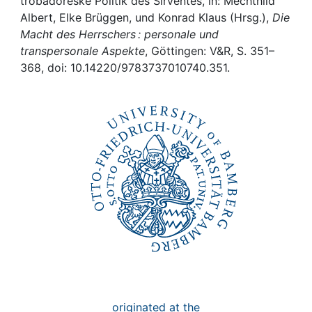
Awards
trobadoreske Politik des Sirventes, in: Mechthild
Albert, Elke Brüggen, und Konrad Klaus (Hrsg.),
Die
Macht des Herrschers : personale und
My FIS
transpersonale Aspekte
, Göttingen: V&R, S. 351–
368, doi: 10.14220/9783737010740.351.
Help
originated at the