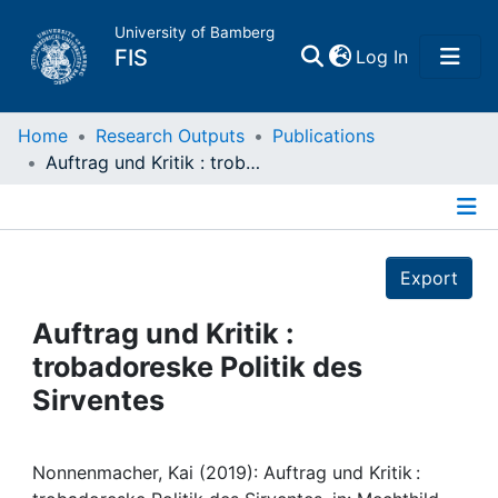
University of Bamberg
(current)
FIS
Log In
Home
Home
Research Outputs
Publications
Auftrag und Kritik : trobadoreske Politik des Sirventes
Publications
Details
Research Data
Export
Projects
Auftrag und Kritik :
trobadoreske Politik des
People
Sirventes
Institutions
Nonnenmacher, Kai (2019): Auftrag und Kritik :