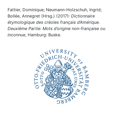
Awards
Fattier, Dominique; Neumann-Holzschuh, Ingrid;
My FIS
Bollée, Annegret (Hrsg.) (2017):
Dictionnaire
étymologique des créoles français d’Amérique.
Help
Deuxième Partie: Mots d’origine non-française ou
inconnue
, Hamburg: Buske.