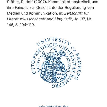
Awards
Stöber, Rudolf (2007): Kommunikationsfreiheit und
ihre Feinde : zur Geschichte der Regulierung von
My FIS
Medien und Kommunikation, in:
Zeitschrift für
Literaturwissenschaft und Linguistik
, Jg. 37, Nr.
146, S. 104–119.
Help
originated at the