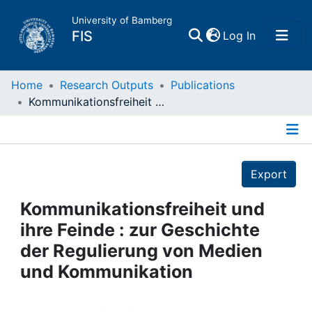
University of Bamberg
(current)
FIS
Log In
Home
Home
Research Outputs
Publications
Kommunikationsfreiheit und ihre Feinde : zur Geschichte der Regulierung von Medien und Kommunikation
Publications
Details
Research Data
Export
Projects
Kommunikationsfreiheit und
ihre Feinde : zur Geschichte
People
der Regulierung von Medien
und Kommunikation
Institutions