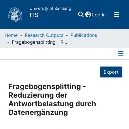
University of Bamberg
(current)
FIS
Log In
Home
Home
Research Outputs
Publications
Fragebogensplitting - Reduzierung der Antwortbelastung durch Datenergänzung
Publications
Details
Research Data
Export
Projects
Fragebogensplitting -
Reduzierung der
People
Antwortbelastung durch
Datenergänzung
Institutions