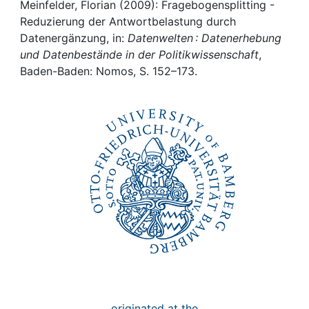
Awards
Meinfelder, Florian (2009): Fragebogensplitting -
Reduzierung der Antwortbelastung durch
My FIS
Datenergänzung, in:
Datenwelten : Datenerhebung
und Datenbestände in der Politikwissenschaft
,
Baden-Baden: Nomos, S. 152–173.
Help
originated at the