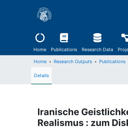
Home
Publications
Research Data
Proj
Home
Research Outputs
Publications
Details
Iranische Geistlich
Realismus : zum Dis