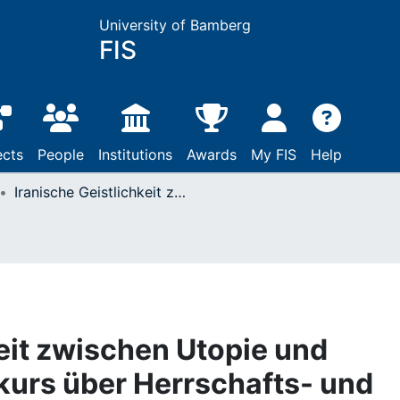
University of Bamberg
FIS
ects
People
Institutions
Awards
My FIS
Help
Iranische Geistlichkeit zwischen Utopie und Realismus : zum Diskurs über Herrschafts- und Staatsdenken im 20. Jh.
keit zwischen Utopie und
kurs über Herrschafts- und