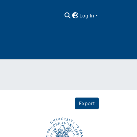
Log In
Export