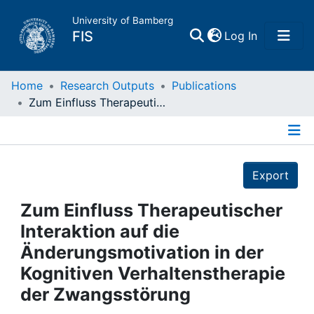
University of Bamberg
(current)
FIS
Log In
Home
Home
Research Outputs
Publications
Zum Einfluss Therapeutischer Interaktion auf die Änderungsmotivation in der Kognitiven Verhaltenstherapie der Zwangsstörung
Publications
Details
Research Data
Export
Projects
Zum Einfluss Therapeutischer
Interaktion auf die
People
Änderungsmotivation in der
Kognitiven Verhaltenstherapie
Institutions
der Zwangsstörung