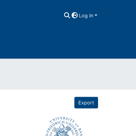
Log In
Export