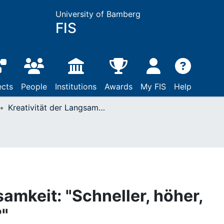
University of Bamberg
FIS
ects
People
Institutions
Awards
My FIS
Help
Kreativität der Langsamkeit: "Schneller, höher, weiter – aber wohin?"
samkeit: "Schneller, höher,
?"