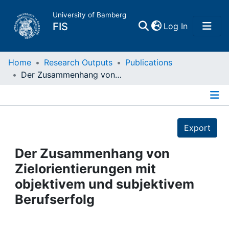
University of Bamberg
(current)
FIS
Log In
Home
Home
Research Outputs
Publications
Der Zusammenhang von Zielorientierungen mit objektivem und subjektivem Berufserfolg
Publications
Details
Research Data
Export
Projects
Der Zusammenhang von
Zielorientierungen mit
People
objektivem und subjektivem
Berufserfolg
Institutions