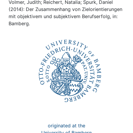
Awards
Volmer, Judith; Reichert, Natalia; Spurk, Daniel
(2014): Der Zusammenhang von Zielorientierungen
My FIS
mit objektivem und subjektivem Berufserfolg, in:
Bamberg.
Help
originated at the
University of Bamberg