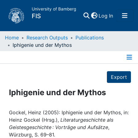
University of Bamberg
(current)
FIS
Log In
Home
Home
Research Outputs
Publications
Iphigenie und der Mythos
Publications
Details
Research Data
Export
Projects
Iphigenie und der Mythos
People
Gockel, Heinz (2005): Iphigenie und der Mythos, in:
Heinz Gockel (Hrsg.),
Literaturgeschichte als
Institutions
Geistesgeschichte : Vorträge und Aufsätze
,
Würzburg, S. 69–81.