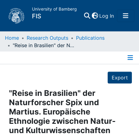
University of Bamberg
(current)
FIS
Log In
Home
Home
Research Outputs
Publications
"Reise in Brasilien" der Naturforscher Spix und Martius. Europäische Ethnologie zwischen Natur- und Kulturwissenschaften
Publications
Details
Research Data
Export
Projects
"Reise in Brasilien" der
Naturforscher Spix und
People
Martius. Europäische
Ethnologie zwischen Natur-
Institutions
und Kulturwissenschaften