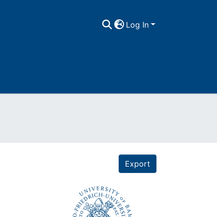
Log In
Export