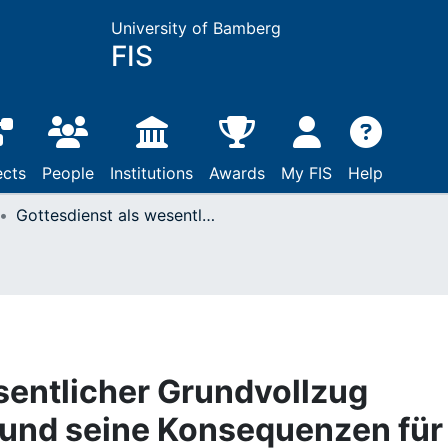
University of Bamberg
FIS
ects
People
Institutions
Awards
My FIS
Help
Gottesdienst als wesentlicher Grundvollzug christlichen Lebens und seine Konsequenzen für Kirche und Theologie
sentlicher Grundvollzug
 und seine Konsequenzen für