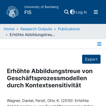
University of Bamberg
(current)
FIS
Log In
Home
Home
Research Outputs
Publications
Erhöhte Abbildungstreue von Geschäftsprozessmodellen durch Kontextsensitivität
Publications
Details
Research Data
Export
Projects
Erhöhte Abbildungstreue von
Geschäftsprozessmodellen
People
durch Kontextsensitivität
Institutions
Wagner, Daniel; Ferstl, Otto K. (2010): Erhöhte