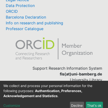
Data Protection
ORCID
Barcelona Declaration
Info on research and publishing
Professor Catalogue
Support Research Information System
fis(at)uni-bamberg.de
University Library
(0951) 863-1568
We collect and process your personal information for the
following purposes:
Authentication, Preferences,
Acknowledgement and Statistics
.
Built with
DSpace-CRIS software
Customize
Decline
That's ok