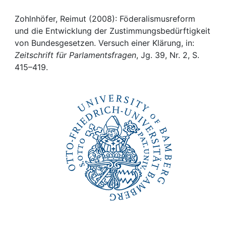
Awards
Zohlnhöfer, Reimut (2008): Föderalismusreform
My FIS
und die Entwicklung der Zustimmungsbedürftigkeit
von Bundesgesetzen. Versuch einer Klärung, in:
Help
Zeitschrift für Parlamentsfragen
, Jg. 39, Nr. 2, S.
415–419.