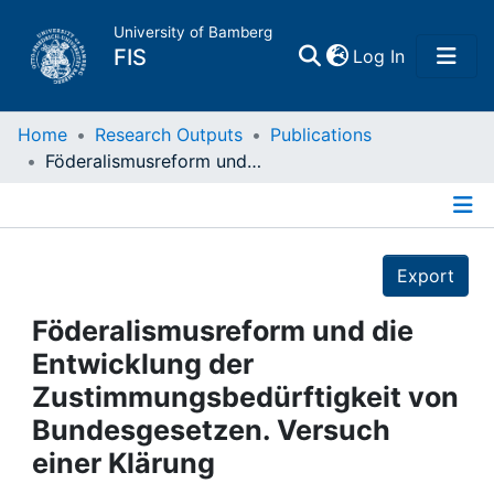
University of Bamberg
(current)
FIS
Log In
Home
Home
Research Outputs
Publications
Föderalismusreform und die Entwicklung der Zustimmungsbedürftigkeit von Bundesgesetzen. Versuch einer Klärung
Publications
Details
Research Data
Export
Projects
Föderalismusreform und die
Entwicklung der
People
Zustimmungsbedürftigkeit von
Bundesgesetzen. Versuch
Institutions
einer Klärung