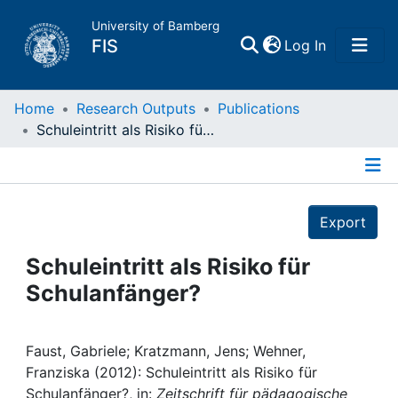
University of Bamberg
(current)
FIS
Log In
Home
Home
Research Outputs
Publications
Schuleintritt als Risiko für Schulanfänger?
Publications
Details
Research Data
Export
Projects
Schuleintritt als Risiko für
Schulanfänger?
People
Institutions
Faust, Gabriele; Kratzmann, Jens; Wehner,
Franziska (2012): Schuleintritt als Risiko für
Schulanfänger?, in:
Zeitschrift für pädagogische