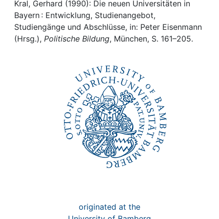
Awards
Kral, Gerhard (1990): Die neuen Universitäten in
Bayern : Entwicklung, Studienangebot,
My FIS
Studiengänge und Abschlüsse, in: Peter Eisenmann
(Hrsg.),
Politische Bildung
, München, S. 161–205.
Help
originated at the
University of Bamberg