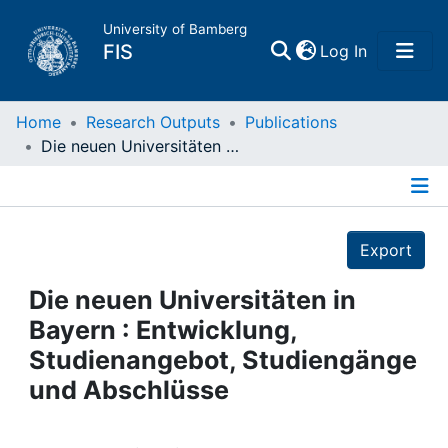
University of Bamberg
(current)
FIS
Log In
Home
Home
Research Outputs
Publications
Die neuen Universitäten in Bayern : Entwicklung, Studienangebot, Studiengänge und Abschlüsse
Publications
Details
Research Data
Export
Projects
Die neuen Universitäten in
Bayern : Entwicklung,
People
Studienangebot, Studiengänge
und Abschlüsse
Institutions