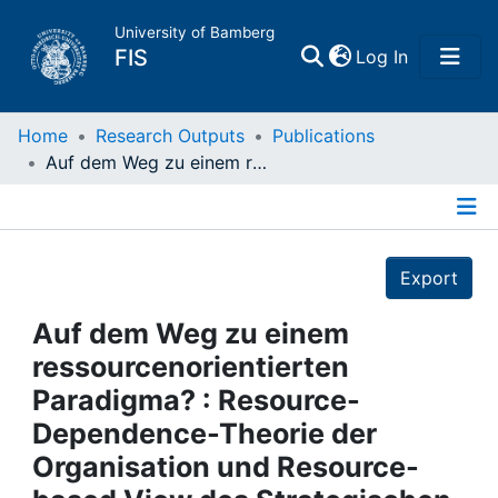
University of Bamberg
(current)
FIS
Log In
Home
Home
Research Outputs
Publications
Auf dem Weg zu einem ressourcenorientierten Paradigma? : Resource- Dependence-Theorie der Organisation und Resource- based View des Strategischen Managements im Vergleich
Publications
Details
Research Data
Export
Projects
Auf dem Weg zu einem
ressourcenorientierten
People
Paradigma? : Resource-
Dependence-Theorie der
Institutions
Organisation und Resource-