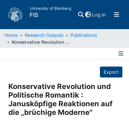
University of Bamberg
(current)
FIS
Log In
Home
Home
Research Outputs
Publications
Konservative Revolution und Politische Romantik : Janusköpfige Reaktionen auf die „brüchige Moderne"
Publications
Details
Research Data
Export
Projects
Konservative Revolution und
Politische Romantik :
People
Janusköpfige Reaktionen auf
die „brüchige Moderne"
Institutions