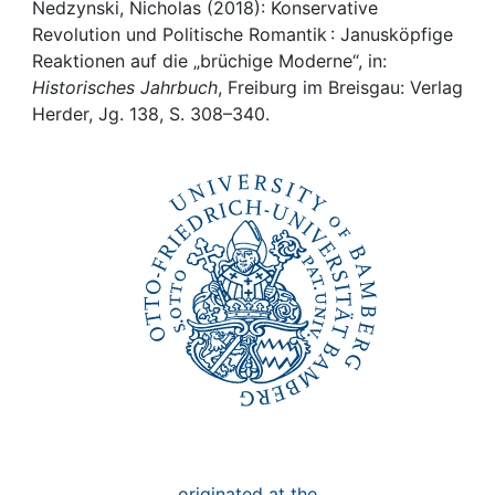
Awards
Nedzynski, Nicholas (2018): Konservative
Revolution und Politische Romantik : Janusköpfige
My FIS
Reaktionen auf die „brüchige Moderne“, in:
Historisches Jahrbuch
, Freiburg im Breisgau: Verlag
Herder, Jg. 138, S. 308–340.
Help
originated at the