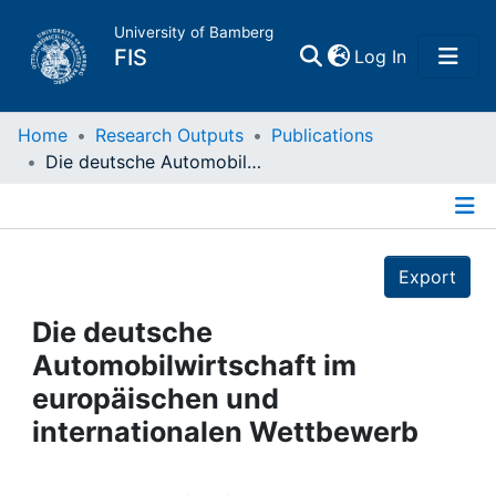
University of Bamberg
(current)
FIS
Log In
Home
Home
Research Outputs
Publications
Die deutsche Automobilwirtschaft im europäischen und internationalen Wettbewerb
Publications
Details
Research Data
Export
Projects
Die deutsche
Automobilwirtschaft im
People
europäischen und
internationalen Wettbewerb
Institutions