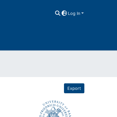
Log In
Export