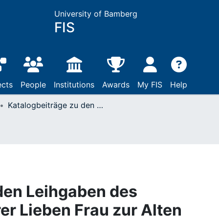
University of Bamberg
FIS
ects
People
Institutions
Awards
My FIS
Help
Katalogbeiträge zu den Leihgaben des Kollegiatstifts Unserer Lieben Frau zur Alten Kapelle Regensburg
den Leihgaben des
rer Lieben Frau zur Alten